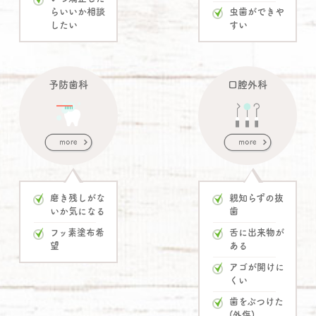
ら
いいか相談
虫歯ができや
したい
すい
予防歯科
口腔外科
磨き残しがな
親知らずの抜
いか
気になる
歯
フッ素塗布希
舌に出来物が
望
ある
アゴが開けに
くい
歯をぶつけた
(外傷)