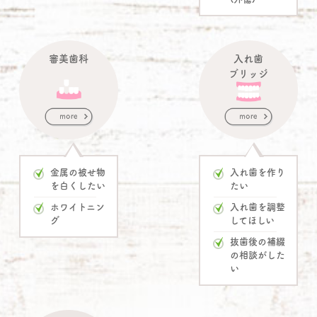
審美歯科
入れ歯
ブリッジ
金属の被せ物
入れ歯を作り
を白くしたい
たい
ホワイトニン
入れ歯を調整
グ
して
ほしい
抜歯後の補綴
の相談がした
い