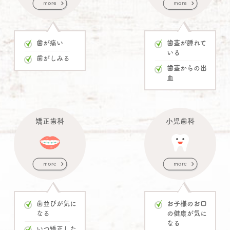
歯が痛い
歯茎が腫れて
いる
歯がしみる
歯茎からの出
血
矯正歯科
小児歯科
歯並びが気に
お子様のお口
なる
の健康
が気に
なる
いつ矯正した