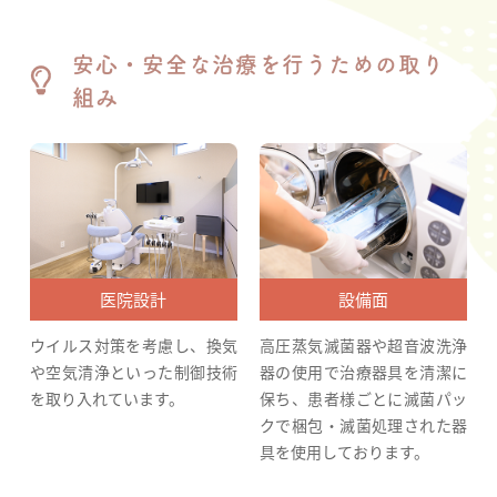
安心・安全な治療を行うための取り
組み
医院設計
設備面
ウイルス対策を考慮し、換気
高圧蒸気滅菌器や超音波洗浄
や空気清浄といった制御技術
器の使用で治療器具を清潔に
を取り入れています。
保ち、患者様ごとに滅菌パッ
クで梱包・滅菌処理された器
具を使用しております。