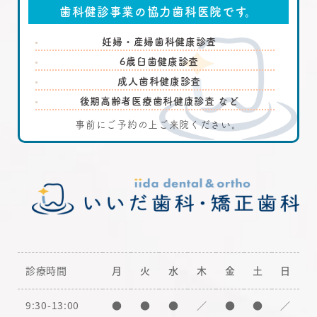
歯科健診事業の協力歯科医院です。
妊婦・産婦歯科健康診査
6歳臼歯健康診査
成人歯科健康診査
後期高齢者医療歯科健康診査 など
事前にご予約の上ご来院ください。
診療時間
月
火
水
木
金
土
日
9:30-13:00
●
●
●
／
●
●
／