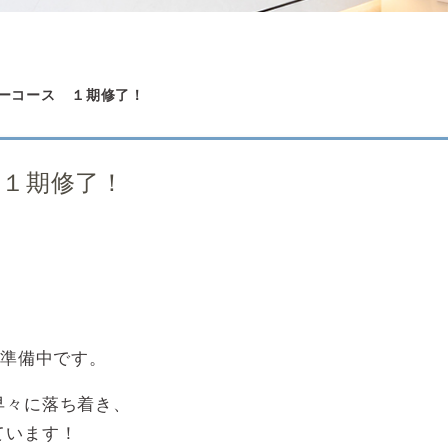
ーコース １期修了！
１期修了！
と準備中です。
早々に落ち着き、
ています！