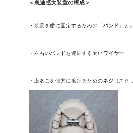
＜急速拡大装置の構成＞
・装置を歯に固定するための「
」と
バンド
・左右のバンドを連結する太い
ワイヤー
・上あごを側方に拡げるための
（スク
ネジ