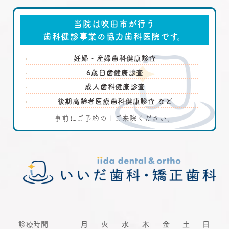
当院は吹田市が行う
歯科健診事業の協力歯科医院です。
妊婦・産婦歯科健康診査
6歳臼歯健康診査
成人歯科健康診査
後期高齢者医療歯科健康診査 など
事前にご予約の上ご来院ください。
診療時間
月
火
水
木
金
土
日