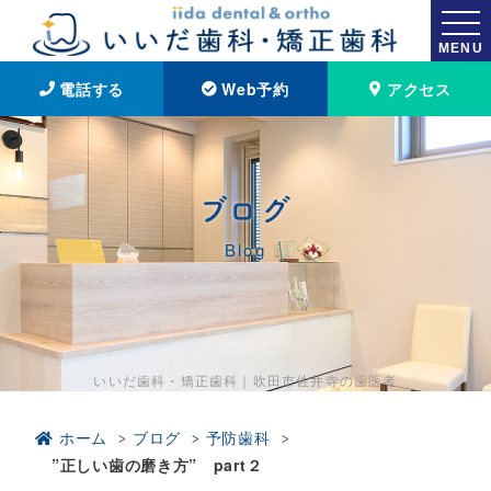
MENU
電話する
Web予約
アクセス
ブログ
Blog
いいだ歯科・矯正歯科｜吹田市佐井寺の歯医者
ホーム
ブログ
予防歯科
”正しい歯の磨き方” part２