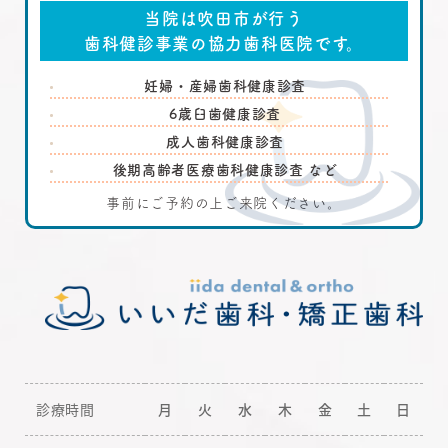
当院は吹田市が行う
歯科健診事業の協力歯科医院です。
妊婦・産婦歯科健康診査
6歳臼歯健康診査
成人歯科健康診査
後期高齢者医療歯科健康診査 など
事前にご予約の上ご来院ください。
診療時間
月
火
水
木
金
土
日